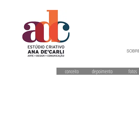
SOBR
conceito
depoimento
fotos