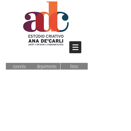
conceito
depoimento
fotos