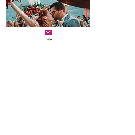
Email
foto: Gustavo Marialva
Gostou? Compartilhe!
Compartilhar
OLÁ!