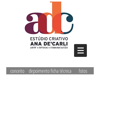
conceito
depoimento
ficha técnica
fotos